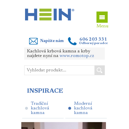
606 203 331
Napište nám
Odborný poradce
Kachlová krbová kamna a krby
najdete nyní na
www.romotop.cz
INSPIRACE
Tradiční
Moderní
kachlová
kachlová
kamna
kamna