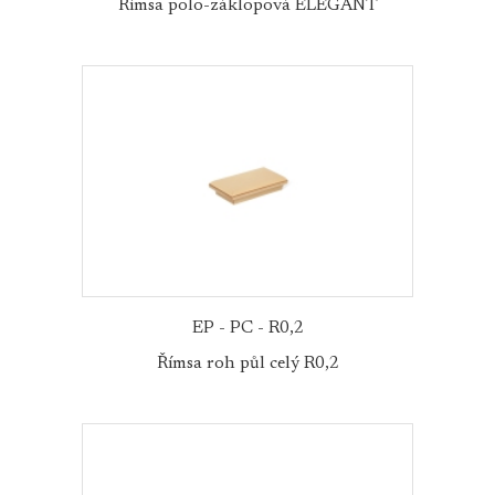
Římsa polo-záklopová ELEGANT
EP - PC - R0,2
Římsa roh půl celý R0,2