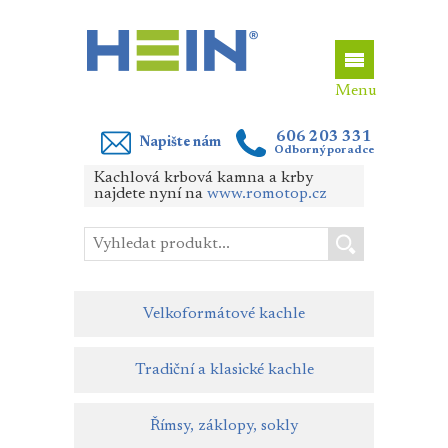
606 203 331
Napište nám
Odborný poradce
Kachlová krbová kamna a krby
najdete nyní na
www.romotop.cz
Velkoformátové kachle
Tradiční a klasické kachle
Římsy, záklopy, sokly