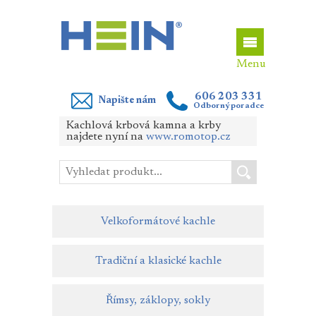
606 203 331
Napište nám
Odborný poradce
Kachlová krbová kamna a krby
najdete nyní na
www.romotop.cz
Velkoformátové kachle
Tradiční a klasické kachle
Římsy, záklopy, sokly