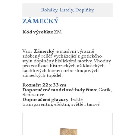
Roháky, Listely, Doplňky
ZÁMECKÝ
Kód výrobku:
ZM
Vzor
Zámecký
je masivní výrazně
zdobený reliéf vycházející z gotického
stylu doplněný biblickými motivy. Vhodný
pro realizaci historických až klasických
kachlových kamen nebo sloupových
zámeckých topidel.
Rozměr: 22 x 33 cm
Doporučené modelové řady říms
: Gotik,
Renesance
Doporučené glazury
: lesklé
transparentní, efektní, světlé i tmavé