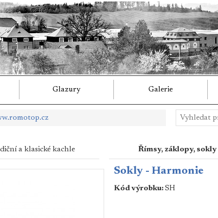
Glazury
Galerie
w.romotop.cz
diční a klasické kachle
Římsy, záklopy, sokly
Sokly - Harmonie
Kód výrobku:
SH