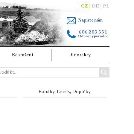
CZ
|
DE
|
PL
Napište nám
606 203 331
Odborný poradce
Ke stažení
Kontakty
Roháky, Listely, Doplňky